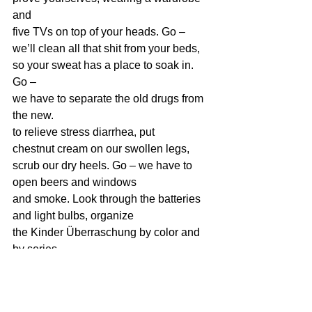
and 
five TVs on top of your heads. Go – 
we’ll clean all that shit from your beds, 
so your sweat has a place to soak in. 
Go – 
we have to separate the old drugs from 
the new.
to relieve stress diarrhea, put 
chestnut cream on our swollen legs, 
scrub our dry heels. Go – we have to 
open beers and windows 
and smoke. Look through the batteries 
and light bulbs, organize 
the Kinder Überraschung by color and 
by series. 
Wrap each cup with a paper towel, an 
old rag. Wipe the edges of the books 
and 