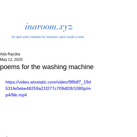
inaroom.xyz
An open echo chamber
for moments spent inside a room
Ada Rączka
May 12, 2020
poems for the washing machine
https://video.wixstatic.com/video/9f8df7_19d
531fe0ebe48259a21f277c709df28/1080p/m
p4/file.mp4