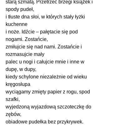
starą szmatą. Przetrzeć brzegi książek i 
spody pudeł,
i tłuste dna słoi, w których stały łyżki 
kuchenne
i noże. Idźcie – pałętacie się pod 
nogami. Zostańcie,
zmiłujcie się nad nami. Zostańcie i 
rozmasujcie mały
palec u nogi i całujcie mnie i inne w 
dupę, w dupy,
kiedy schylone niezależnie od wieku 
kręgosłupa
wyciągamy zmięty papier z rogu, spod 
szafki,
wyjedzoną wyjazdową szczoteczkę do 
zębów,
obiadowe pudełka bez przykrywek.