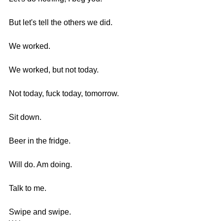
But let's tell the others we did.                  
We worked.                                                  
We worked, but not today.                         
Not today, fuck today, tomorrow.               
Sit down.                                                      
Beer in the fridge.                                       
Will do. Am doing.                                       
Talk to me. 
Swipe and swipe. 