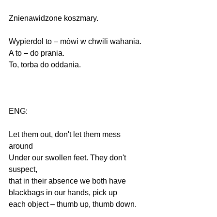
Znienawidzone koszmary.
Wypierdol to – mówi w chwili wahania.
A to – do prania.
To, torba do oddania.
ENG:
Let them out, don't let them mess 
around 
Under our swollen feet. They don't 
suspect,
that in their absence we both have 
blackbags in our hands, pick up 
each object – thumb up, thumb down. 