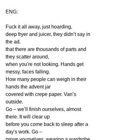
ENG: 
Fuck it all away, just hoarding, 
deep fryer and juicer, they didn’t say in 
the ad.
that there are thousands of parts and 
they scatter around, 
when you're not looking. Hands get 
messy, faces falling.  
How many people can weigh in their 
hands the advent jar  
covered with crepe paper. Van’s 
outside. 
Go – we’ll finish ourselves, almost 
there. It will clear up 
before you come back to sleep after a 
day's work. Go – 
prove yourselves, wearing a wardrobe 