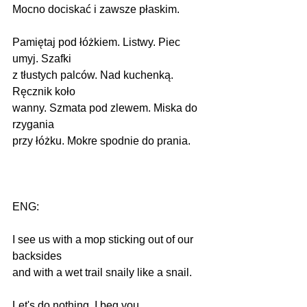
Mocno dociskać i zawsze płaskim.
Pamiętaj pod łóżkiem. Listwy. Piec 
umyj. Szafki
z tłustych palców. Nad kuchenką. 
Ręcznik koło
wanny. Szmata pod zlewem. Miska do 
rzygania
przy łóżku. Mokre spodnie do prania.
ENG: 
I see us with a mop sticking out of our 
backsides      
and with a wet trail snaily like a snail.
Let's do nothing, I beg you.                       