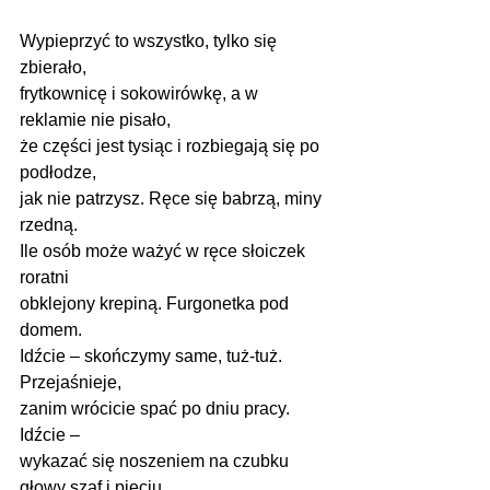
Wypieprzyć to wszystko, tylko się 
zbierało,
frytkownicę i sokowirówkę, a w 
reklamie nie pisało,
że części jest tysiąc i rozbiegają się po 
podłodze,
jak nie patrzysz. Ręce się babrzą, miny 
rzedną.
Ile osób może ważyć w ręce słoiczek 
roratni
obklejony krepiną. Furgonetka pod 
domem.
Idźcie – skończymy same, tuż-tuż. 
Przejaśnieje,
zanim wrócicie spać po dniu pracy. 
Idźcie –
wykazać się noszeniem na czubku 
głowy szaf i pięciu